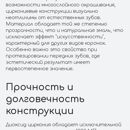
возможности многослойного окрашивания,
циркониевые конструкции визуально
неотличимы от естественных зубов.
Материал обладает той же степенью
прозрачности, что и натуральная эмаль, что
исключает эффект "искусственности",
характерный для других видов коронок.
Особенно важно это свойство при
протезировании передних зубов, где
эстетический результат имеет
первостепенное значение.
Прочность и
долговечность
конструкции
+7 499 673 92 86
klinicaspas@yandex.ru
Диоксид циркония обладает исключительной