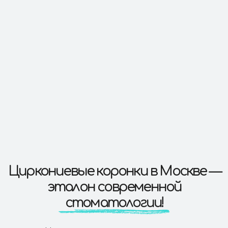
эталон современной
стоматологии!
Циркониевые коронки — это
премиальное решение для
восстановления зубов: безупречная
эстетика, максимальная прочность и
долговечность. Они идеально подойдут
для восстановления как передних, так
и жевательных зубов, и помогут
обрести идеальную улыбку без
компромиссов между красотой и
функциональностью.
Монолитные