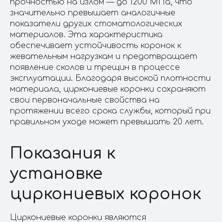
прочностью на излом — до 1200 МПа, что
Москва, м. Соколиная
гора
значительно превышает аналогичные
ул. Вольная, д. 28/4, к.2​
показатели других стоматологических
09:00–21:00 (пн–пт)
материалов. Эта характеристика
09:00–18:00 (сб)
по записи (вс)
обеспечивает устойчивость коронок к
жевательным нагрузкам и предотвращает
ОБРАТНЫЙ ЗВОНОК
появление сколов и трещин в процессе
эксплуатации. Благодаря высокой плотности
материала, циркониевые коронки сохраняют
TELEGRAM
свои первоначальные свойства на
протяжении всего срока службы, который при
WHATS APP
правильном уходе может превышать 20 лет.
ООО «КЛИНИКА.СПАС»
Показания к
ОГРН 1247700608264
ИНН 9719072120
установке
КПП 771901001
Политика конфиденциальности
циркониевых коронок
Циркониевые коронки являются