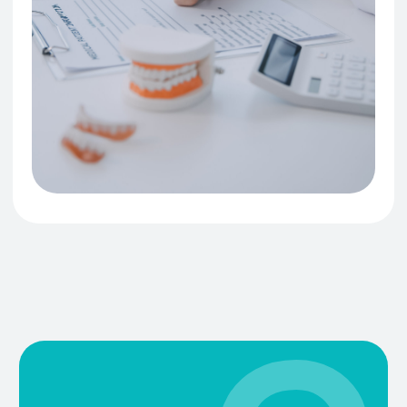
оборудование
Проводим лечение
с применением технологий
нового поколения
Команда
профессионалов
Все врачи клиники — люди,
искренне увлеченные своей
профессией