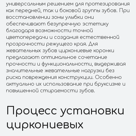
+
универсальным решением для протезирования
как передней, так и боковой группы зубов. При
восстановлении зоны улыбки они
обеспечивают безупречную эстетику
Материалы на медицинскую тематику,
благодаря возможности точной
размещенные на данной странице, носят
цветопередачи и создания естественной
информационный характер
прозрачности режущего края. Для
и не предназначены для использования
жевательных зубов циркониевые коронки
их в качестве рекомендаций по лечению.
предлагают оптимальное сочетание
Определение диагноза и выбор методики
лечения — исключительная прерогатива
прочности и функциональности, выдерживая
лечащего врача.
значительные жевательные нагрузки без
«КЛИНИКА СПАС» не несет
риска повреждения конструкции. Особенно
ответственности за возможные
актуально их использование при бруксизме и
негативные последствия, возникшие
повышенной стираемости зубов.
в результате использования информации,
размещенной на этом сайте.
Информационная категория продукции 12+
Процесс установки
Имеются противопоказания. Необходима
консультация специалиста.
циркониевых