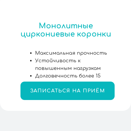
коронки с
облицовкой
Безупречная эстетика
передних зубов
Многослойное нанесение
керамики
Естественная
прозрачность эмали
ЗАПИСАТЬСЯ НА ПРИЁМ
СТОИМОСТЬ
Прозрачное ценообразование —
без скрытых платежей и ненужных
назначений.
Финальную стоимость вы узнаёте
до начала лечения.