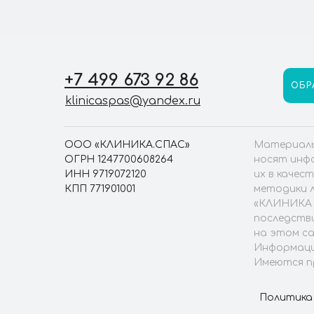
+7 499 673 92 86
ОБР
klinicaspas@yandex.ru
ООО «КЛИНИКА.СПАС»
Материалы
ОГРН 1247700608264
носят инфо
ИНН 9719072120
их в качес
КПП 771901001
методики л
«КЛИНИКА 
последстви
на этом са
Информаци
Имеются п
Политика