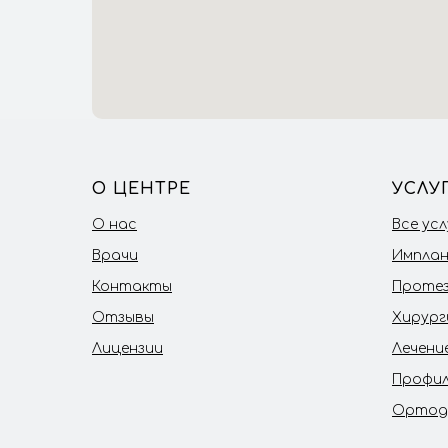
О ЦЕНТРЕ
УСЛУ
О нас
Все усл
Врачи
Импла
Контакты
Проте
Отзывы
Хирург
Лицензии
Лечени
Профил
Ортод