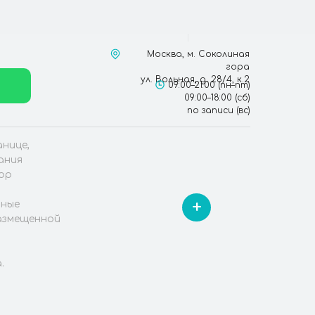
Москва, м. Соколиная
гора
ул. Вольная, д. 28/4, к.2​
09:00–21:00 (пн–пт)
09:00–18:00 (сб)
по записи (вс)
нице,
ания
бор
+
вные
размещенной
.