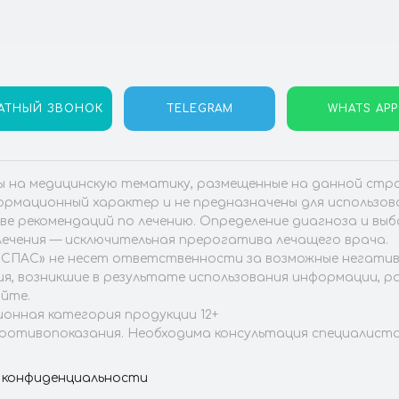
АТНЫЙ ЗВОНОК
TELEGRAM
WHATS APP
 на медицинскую тематику, размещенные на данной стра
рмационный характер и не предназначены для использов
тве рекомендаций по лечению. Определение диагноза и вы
ечения — исключительная прерогатива лечащего врача.
СПАС» не несет ответственности за возможные негати
я, возникшие в результате использования информации, 
йте.
онная категория продукции 12+
ротивопоказания. Необходима консультация специалиста
 конфиденциальности