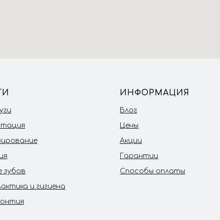
ГИ
ИНФОРМАЦИЯ
уги
Блог
нтация
Цены
зирование
Акции
ия
Гарантии
е зубов
Способы оплаты
актика и гигиена
онтия